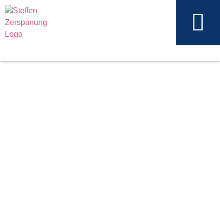
Steffen Zerspanungstechnik – Präzision für großes seit 1883