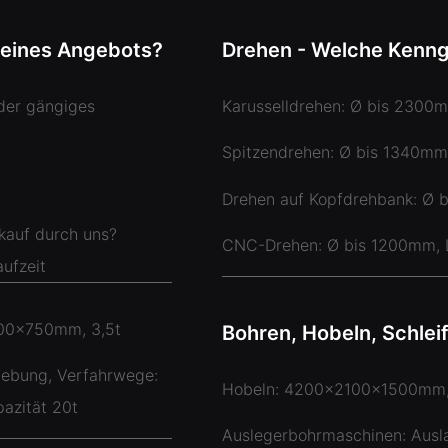
 eines Angebots?
Drehen - Welche Kenn
der gängiges
Karusselldrehen: Ø bis 2300
Spitzendrehen: Ø bis 1340mm
Drehen auf Kopfdrehbank: Ø 
kauf durch uns?
CNC-Drehen: Ø bis 1200mm,
ufzeit
00x750mm, 3,5t
Bohren, Hobeln, Schle
iebung, Verfahrwege:
Hobeln: 4200x2100x1500mm,
zität 20t
Auslegerbohrmaschinen: Aus