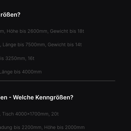
größen?
mm, Höhe bis 2600mm, Gewicht bis 18t
, Länge bis 7500mm, Gewicht bis 14t
bis 3250mm, 16t
 Länge bis 4000mm
ifen - Welche Kenngrößen?
 Tisch 4000x1700mm, 20t
ladung bis 2200mm, Höhe bis 2000mm