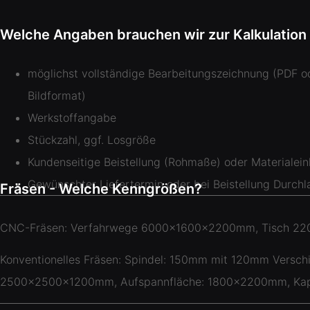
Welche Angaben brauchen wir zur Kalkulation
möglichst vollständige Bearbeitungszeichnung (PDF o
Bildformat)
Werkstoffangabe
Stückzahl, ggf. Losgröße
Kundenseitige Beistellung (Rohmaße) oder Materialein
Gewünschter Liefertermin oder bei Beistellung Durchla
Fräsen - Welche Kenngrößen?
CNC-Fräsen: Verfahrwege 6000x1600x2200mm, Tisch 22
Konventionelles Fräsen: Spindel: 150mm mit 120mm Versch
2500x2500x1200mm, Aufspannfläche: 1800x2200mm, Kapa