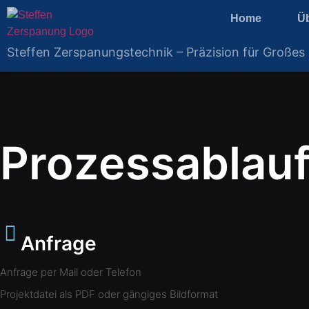
Home
Ü
Steffen Zerspanungstechnik – Präzision für Großes
Prozessablau
Anfrage
Anfrage per Mail oder Telefon
Projektdatei als PDF oder gängiges Bildformat